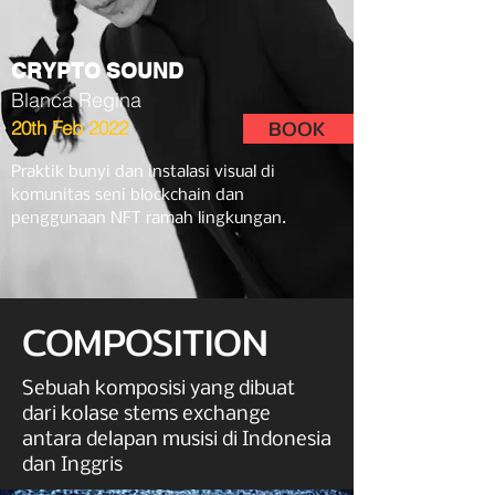
CRYPTO SOUND
Blanca Regina
BOOK
20th Feb 2022
Praktik bunyi dan instalasi visual di
komunitas seni blockchain dan
penggunaan NFT ramah lingkungan.
COMPOSITION
Sebuah komposisi yang dibuat
dari kolase stems exchange
antara delapan musisi di Indonesia
dan Inggris