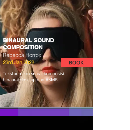
BINAURAL SOUND
COMPOSITION
Rebecca Horrox
BOOK
23rd Jan 2022
Tekstur mikro suara, komposisi
binaural close up dan ASMR.